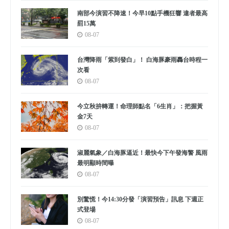
南部今演習不降速！今早10點手機狂響 違者最高
罰15萬
08-07
台灣降雨「紫到發白」！ 白海豚豪雨轟台時程一
次看
08-07
今立秋拚轉運！命理師點名「6生肖」：把握黃
金7天
08-07
淑麗氣象／白海豚逼近！最快今下午發海警 風雨
最明顯時間曝
08-07
別驚慌！今14:30分發「演習預告」訊息 下週正
式登場
08-07