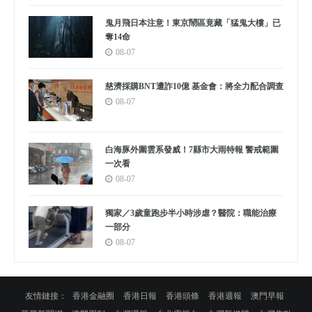
鬼月飛日本注意！東京鬧區竟藏「猛鬼大樓」已
奪14命
08-07
慈濟採購BNT遭詐10億 基金會：將全力配合調查
08-07
白海豚外圍雲系發威！7縣市大雨特報 警戒範圍
一次看
08-07
獨家／3歲童跑步半小時涉虐？醫院：職能治療
一部分
08-07
友情鏈接：
香港金融圈
香港日報
香港頭條
香港週報
澳門早報