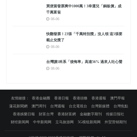
買便當發票爽中1000萬！3幸運兒「銅板價」成
千萬富翁
08-06
快翻發票！23張「千萬特別獎」沒人領 這5張要
截止兌獎了
08-06
台灣讀1科系「後悔率」高達56% 過來人吐心聲
08-06
友情鏈接：
香港金融圈
香港日報
香港頭條
香港週報
澳門早報
蓮花新聞網
澳門周刊
台灣週報
台北電視台
台灣新媒體
台灣焦點
香港娛樂日報
財富台灣
香港財富網
金融數字期刊
传媒日报社
财经新闻网
中华新闻网
立马旅游网
5G模组新闻网
外贸营销期刊