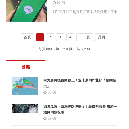
文 10月開始刪除
07-30
LINE9月14日起調整記事本功能停用文字卡片
等新建，10月7日起刪除部分舊貼文資料，用
戶須提前備份。
首頁
1
2
3
4
下一頁
尾頁
每頁10條（第
1
/ 90 頁） 共 896 條
最新
白海豚路徑偏西修正！週末豪雨炸北部「紫到發
白」
08-06
淑麗氣象／白海豚路徑變了！最快明海警 未來一
週降雨熱區曝
08-06