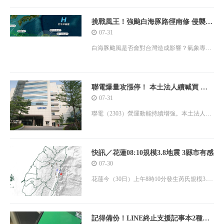
西分量增加」，代表太平洋高壓正逐步西伸，
但未來究竟偏北還是偏南，對台灣的影響不同
挑戰風王！強颱白海豚路徑南修 侵襲台
灣北部機率非0%
07-31
白海豚颱風是否會對台灣造成影響？氣象專家
指出，最新預測顯示，白海豚颱風的暴風範圍
侵襲台灣北部的機率仍在10%以下，主要影響
區域偏向日本琉球與九州一帶。
聯電爆量攻漲停！ 本土法人續喊買 目
標價出爐
07-31
聯電（2303）營運動能持續增強。本土法人指
出，隨著22/28奈米及8吋製程需求同步復甦，
帶動第二季產能利用率、毛利率及獲利全面走
揚，預估第三季本業表現將續創近
快訊／花蓮08:10規模3.8地震 3縣市有感
07-30
花蓮今（30日）上午8時10分發生芮氏規模3.8
地震，震源深度22.2公里，各地最大震度為花
蓮2級、南投1級、台中1級。
記得備份！LINE終止支援記事本2種貼