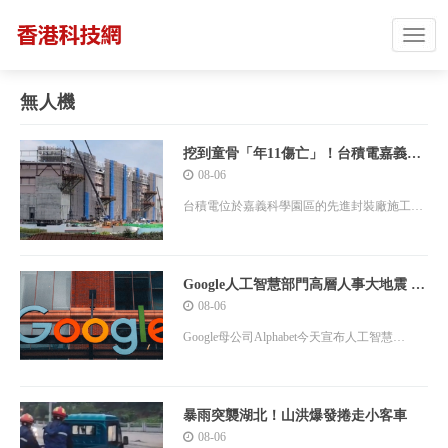
無人機
挖到童骨「年11傷亡」！台積電嘉義廠
急請布袋戲壓煞
08-06
台積電位於嘉義科學園區的先進封裝廠施工期
間工安事故頻傳，至今已累計造成2人死亡、5
人重傷、4人輕傷，加上工地過去曾挖掘出史
前人骨遺骸，外界因此出現不少民俗傳聞。
Google人工智慧部門高層人事大地震 股
價重挫4%
08-06
Google母公司Alphabet今天宣布人工智慧
（AI）部門DeepMind高層大改組，執行長哈薩
比斯轉任董事長，Gemini模型的數名負責人包
括狄恩（Jef
暴雨突襲湖北！山洪爆發捲走小客車
08-06