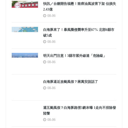
快訊／台糖開告福懋！致癌油風波害下架 估損失
2.43億
08-06
白海豚來了！暴風圈侵襲率升至67% 北部6縣市
破5成
08-06
明天出門注意！3縣市紫外線達「危險級」
08-06
白海豚逼近放颱風假？蔣萬安說話了
08-06
週五颱風假？白海豚路徑3劇本曝 1走向不排除發
陸警
08-06