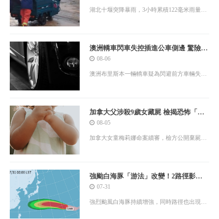
湖北十堰突降暴雨，3小時累積122毫米雨量，
洪水倒灌市區，造成車輛遭沖走、民眾受困，
山區也爆發山洪，神定河水位暴漲5公尺。
澳洲轎車閃車失控插進公車側邊 驚險撞
瞬曝
08-06
澳洲布里斯本一輛轎車疑為閃避前方車輛失
控，衝上分隔島後撞進公車側邊。公車司機與
民眾協助駕駛脫困，警方表示，肇事原因疑與
另一輛車未注意路況有關，已依法開罰。
加拿大父涉殺9歲女藏屍 檢揭恐怖「巨
石壓屍」現場照
08-05
加拿大女童梅莉娜命案續審，檢方公開棄屍
照，指控父親殺害後藏屍山區並謊報綁架，將
以定位、監視器及物證證明犯行。
強颱白海豚「游法」改變！2路徑影響
差很大 未來3天是關鍵
07-31
強烈颱風白海豚持續增強，同時路徑也出現新
變化。氣象專家林得恩指出，白海豚目前「向