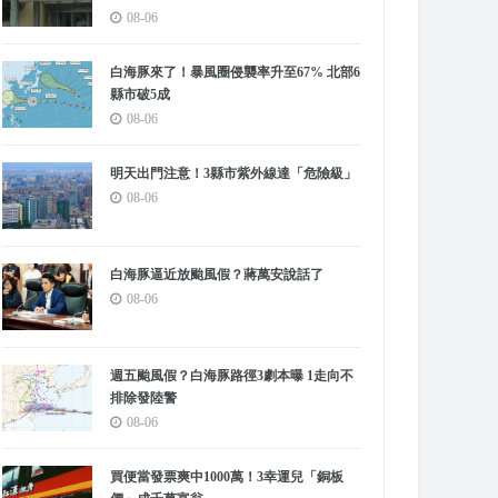
08-06
白海豚來了！暴風圈侵襲率升至67% 北部6
縣市破5成
08-06
明天出門注意！3縣市紫外線達「危險級」
08-06
白海豚逼近放颱風假？蔣萬安說話了
08-06
週五颱風假？白海豚路徑3劇本曝 1走向不
排除發陸警
08-06
買便當發票爽中1000萬！3幸運兒「銅板