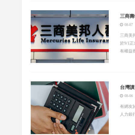
三商壽
08-07
三商美
於9/
有權益獲
台灣讀
08-06
有網友於
人力銀