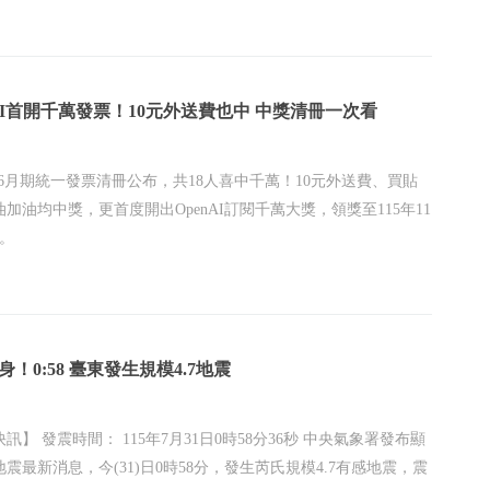
nAI首開千萬發票！10元外送費也中 中獎清冊一次看
5-6月期統一發票清冊公布，共18人喜中千萬！10元外送費、買貼
加油均中獎，更首度開出OpenAI訂閱千萬大獎，領獎至115年11
止。
身！0:58 臺東發生規模4.7地震
訊】 發震時間： 115年7月31日0時58分36秒 中央氣象署發布顯
震最新消息，今(31)日0時58分，發生芮氏規模4.7有感地震，震