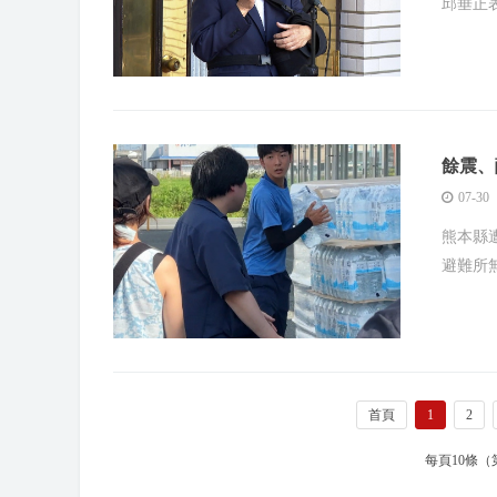
邱垂正
餘震、
07-30
熊本縣
避難所
首頁
1
2
每頁10條（