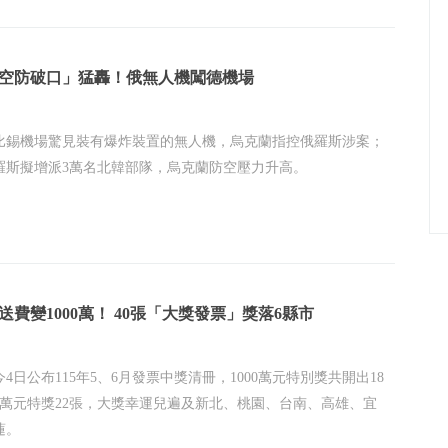
空防破口」猛轟！俄無人機闖德機場
比錫機場驚見裝有爆炸裝置的無人機，烏克蘭指控俄羅斯涉案；
羅斯擬增派3萬名北韓部隊，烏克蘭防空壓力升高。
外送費變1000萬！ 40張「大獎發票」獎落6縣市
4日公布115年5、6月發票中獎清冊，1000萬元特別獎共開出18
00萬元特獎22張，大獎幸運兒遍及新北、桃園、台南、高雄、宜
蓮。