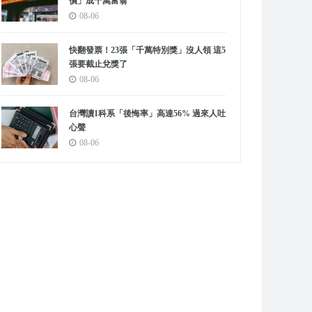
價」成千萬富翁
08-06
快翻發票！23張「千萬特別獎」沒人領 這5
張要截止兌獎了
08-06
台灣讀1科系「後悔率」高達56% 過來人吐
心聲
08-06