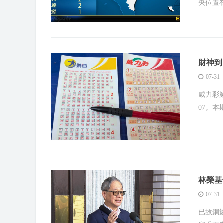
央位置
財神到
07-31
威力彩第
07。本
林榮基
07-31
已故銅