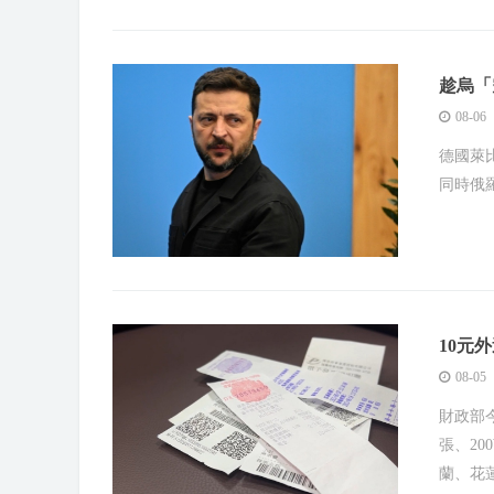
趁烏「
08-06
德國萊
同時俄
10元
08-05
財政部今
張、2
蘭、花