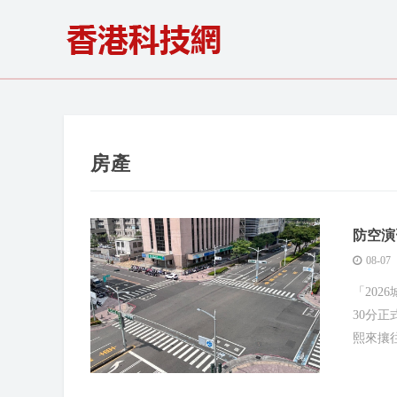
房產
防空演
08-07
「202
30分
熙來攘