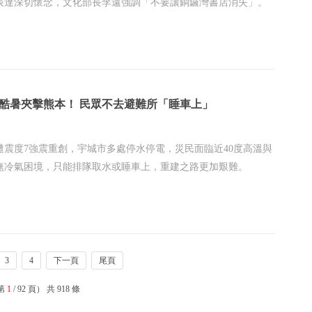
表達深切懷念，文化部長李遠強調「不要讓銅鑼灣書店消失」。
酷暑夾擊熊本！ 民眾不去避難所「睡車上」
遭震度7強震重創，宇城市多處停水停電，災民面臨近40度高溫與
無冷氣困境，只能排隊取水或睡車上，重建之路更加艱難。
3
4
下一頁
尾頁
第
1
/ 92 頁） 共 918 條