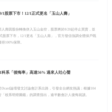
9/1股票下市！12/1正式更名「玉山人壽」
邦人壽因股份轉換併入玉山金控，股票將於8/20起停止買賣，並
1正式股票下市，12/1更名「玉山人壽」，官方發信強調全體保戶既
得100%保障。
1科系「後悔率」高達56% 過來人吐心聲
Dcard論壇發文討論會計系出路，引發全台網友熱議；根據104
行「校系明燈圖鑑」的調查指出，逾半數會計人後悔就讀。