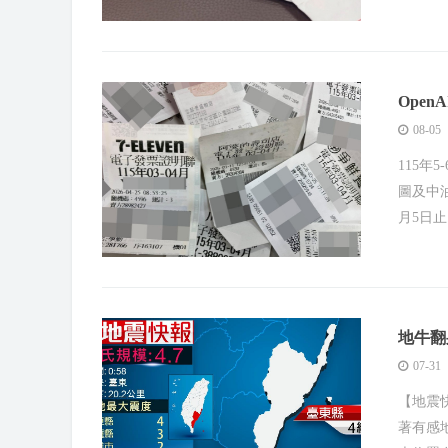
Ope
08-05
115年
圖及中油
月5日
地牛翻
07-31
【地震快
著有感地