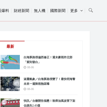
活爆料
財經新聞
無人機
國際新聞
更多
最新
白海豚路徑偏西修正！週末豪雨炸北部
「紫到發白」
08-06
淑麗氣象／白海豚路徑變了！最快明海警
未來一週降雨熱區曝
08-06
快訊／台糖開告福懋！致癌油風波害下架
估損失2.43億