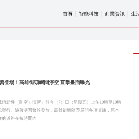
首頁
智能科技
商業資訊
生
習登場！高雄街頭瞬間淨空 直擊畫面曝光
6城鎮韌性（防空）演習」於今（7）日（星期五）上午10時至10時
正式舉行。隨著演習警報發放，高雄街頭隨即展開各項演練，原本
往的道路在短時間內