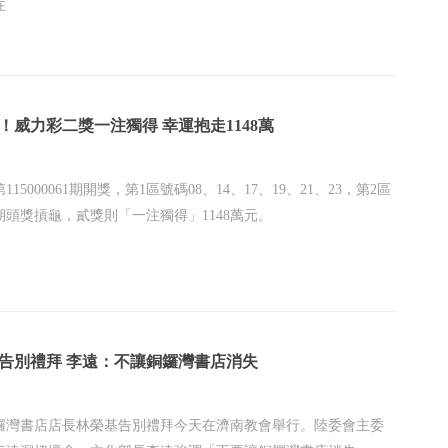
在
！威力彩二獎一注獨得 幸運抱走1148萬
115000061期開獎，第1區號碼08、14、17、19、21、23，第2區
期頭獎摃龜，貳獎則「一注獨得」1148萬元。
告別禮拜 李遠：不讓銅鑼灣書店消失
鑼灣書店店長林榮基告別禮拜今天在濟南教會舉行。陸委會主委