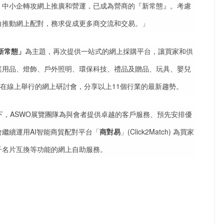
，中小企轉攻網上推廣和營運，已成為營商的『新常態』。考慮
力推動網上配對，務求促成更多商交流和交易。」
新常態」
為主題，再次提供一站式的網上採購平台，讓買家和供
庭用品、燈飾、戶外照明、環保科技、禮品及贈品、玩具、嬰兒
討在線上舉行的網上研討會，分享以上11個行業的最新趨勢。
下，ASWO展覽團隊為與會者提供卓越的客戶服務、預先安排優
繼續運用AI智能商貿配對平台「
商對易
」(Click2Match) 為買家
子名片互換等功能的網上自助服務。