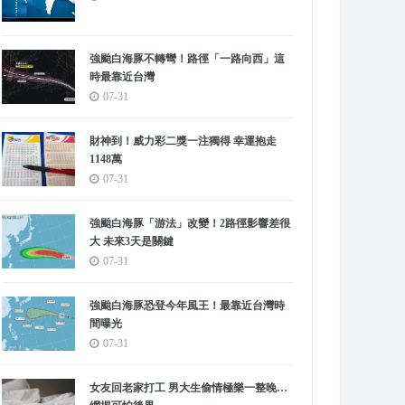
強颱白海豚不轉彎！路徑「一路向西」這
時最靠近台灣
07-31
財神到！威力彩二獎一注獨得 幸運抱走
1148萬
07-31
強颱白海豚「游法」改變！2路徑影響差很
大 未來3天是關鍵
07-31
強颱白海豚恐登今年風王！最靠近台灣時
間曝光
07-31
女友回老家打工 男大生偷情極樂一整晚…