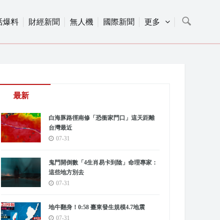
活爆料
財經新聞
無人機
國際新聞
更多
最新
白海豚路徑南修「恐衝家門口」這天距離
台灣最近
07-31
鬼門開倒數「4生肖易卡到陰」命理專家：
這些地方別去
07-31
地牛翻身！0:58 臺東發生規模4.7地震
07-31