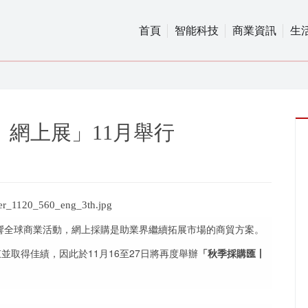
首頁
智能科技
商業資訊
生
網上展」11月舉行
情持續影響全球商業活動，網上採購是助業界繼續拓展市場的商貿方案。
並取得佳績，因此於11月16至27日將再度舉辦
「秋季採購匯丨