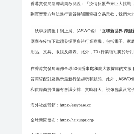
香港貿發局副總裁周啟良說：「疫情反覆帶來巨大挑戰
到買賣雙方無法進行實質接觸而窒礙交易意欲，我們大
「秋季採購匯丨網上展」(ASWO)以
「互聯新世界 跨越
應商在疫情下繼續發掘更多跨行業商機，包括電子、家
用品、文具、眼鏡及鐘表。此外，70+行業領袖將於研
在香港貿發局遍佈全球50個辦事處和龐大數據庫的支援
質商貿配對及揭示最新行業趨勢和動態。此外，ASWO會
和供應商提供備有會議安排、實時聊天、視像會議及電
海外社媒營銷：
https://easybase.cc
全球新聞發布：
https://haixunpr.org/