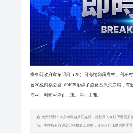
臺東縣政府宣布明日（28）日海端鄉霧鹿村、利稻
台20線南橫公路189K等沿線多處路基流失崩塌，
鹿村、利稻村停止上班、停止上課。
免責聲明：本文轉載自其它媒體，轉載目的在於傳遞更多
任。本站所有資源全部收集於互聯網，分享目的僅供大家學習