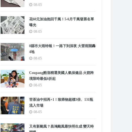
08-05
花60元加油抱回千萬！5-6月千萬發票名單
曝光
08-05
8縣市大雨特報！一路下到深夜 大雷雨開轟
4地
08-05
Coupang酷澎精選美國人氣保健品 火箭跨
境限時最低6折起
08-05
苦茶油中招再+1！致癌物超標3倍、131瓶
流入市場
08-05
又有新颱風？昌鴻颱風最快明生成 變天時