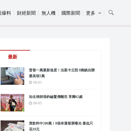
活爆料
財經新聞
無人機
國際新聞
更多
最新
普發一萬最新進度！法案卡立院 8鄉鎮自辦
最高領1萬
08-05
知名律師張鈞綸驚傳離世 享壽62歲
08-05
買飲料中200萬！8張幸運發票曝光 最低只
花10元