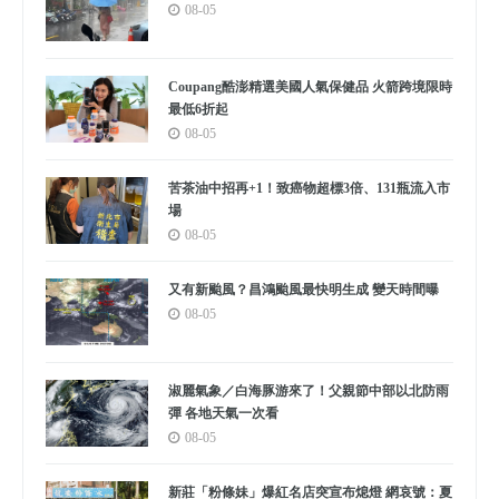
08-05
Coupang酷澎精選美國人氣保健品 火箭跨境限時
最低6折起
08-05
苦茶油中招再+1！致癌物超標3倍、131瓶流入市
場
08-05
又有新颱風？昌鴻颱風最快明生成 變天時間曝
08-05
淑麗氣象／白海豚游來了！父親節中部以北防雨
彈 各地天氣一次看
08-05
新莊「粉條妹」爆紅名店突宣布熄燈 網哀號：夏