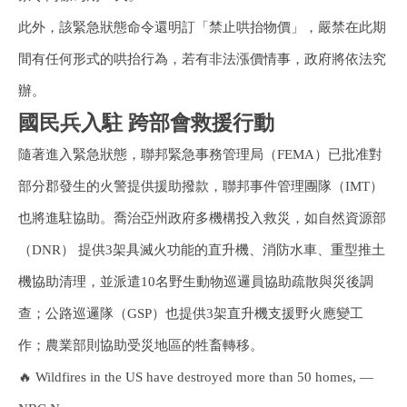
此外，該緊急狀態命令還明訂「禁止哄抬物價」，嚴禁在此期
間有任何形式的哄抬行為，若有非法漲價情事，政府將依法究
辦。
國民兵入駐 跨部會救援行動
隨著進入緊急狀態，聯邦緊急事務管理局（FEMA）已批准對
部分郡發生的火警提供援助撥款，聯邦事件管理團隊（IMT）
也將進駐協助。喬治亞州政府多機構投入救災，如自然資源部
（DNR） 提供3架具滅火功能的直升機、消防水車、重型推土
機協助清理，並派遣10名野生動物巡邏員協助疏散與災後調
查；公路巡邏隊（GSP）也提供3架直升機支援野火應變工
作；農業部則協助受災地區的牲畜轉移。
🔥 Wildfires in the US have destroyed more than 50 homes, —