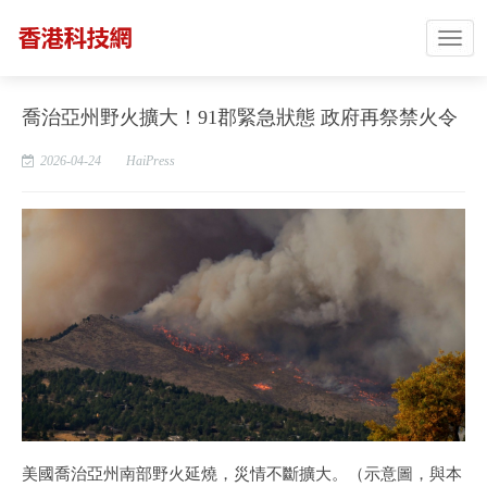
喬治亞州野火擴大！91郡緊急狀態 政府再祭禁火令
2026-04-24
HaiPress
美國喬治亞州南部野火延燒，災情不斷擴大。（示意圖，與本