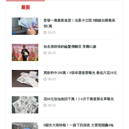
最新
普發一萬最新進度！法案卡立院 8鄉鎮自辦最高
領1萬
08-05
知名律師張鈞綸驚傳離世 享壽62歲
08-05
買飲料中200萬！8張幸運發票曝光 最低只花10元
08-05
花60元加油抱回千萬！5-6月千萬發票名單曝光
08-05
8縣市大雨特報！一路下到深夜 大雷雨開轟4地