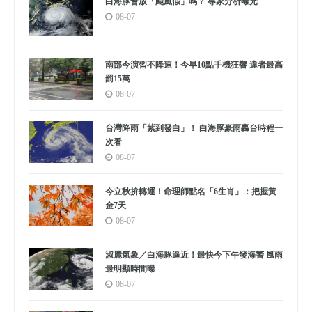
白海豚會放「颱風假」嗎？ 專家分析曝光
08-07
南部今演習不降速！今早10點手機狂響 違者最高
罰15萬
08-07
台灣降雨「紫到發白」！ 白海豚豪雨轟台時程一
次看
08-07
今立秋拚轉運！命理師點名「6生肖」：把握黃
金7天
08-07
淑麗氣象／白海豚逼近！最快今下午發海警 風雨
最明顯時間曝
08-07