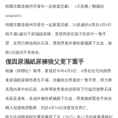
韓國京畿道楊州市發生一起家庭悲劇。（示意圖／翻攝自
unsplash）
韓國京畿道楊州市發生一起家庭悲劇，20多歲的A男在4月9日
因不滿3歲兒子尿濕紙尿褲，竟憤而抓住孩子的其中一隻手
臂，並用力將他甩向石床，導致男童外傷性硬腦膜下出血，搶
救5日後仍不幸喪命。
僅因尿濕紙尿褲狠父竟下重手
根據《韓聯社》報導，案發於今年4月9日，A男在住宅內因男
童尿濕紙尿褲而產生不滿，涉嫌抓住男童的一隻手臂，用力將
其甩向家中的石床。此舉導致男童的頭部與下巴猛烈撞擊石床
表面及邊角，造成外傷性硬腦膜下出血，男童雖經緊急手術並
轉入加護病房觀察，仍於4月14日深夜宣告死亡。
檢方在偵辦過程中重新審視了去（2025）年12月的家暴通報紀