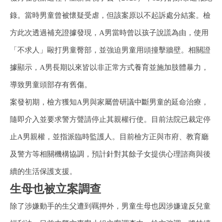
錄。當時男童曾被懷疑受虐，但該案原以不起訴處分結案。檢
方此次透過補充證據發現，A男當時曾以孩子說謊為由，使用
「不求人」毆打男童臀部，並強迫男童用頭撞擊牆壁。相關證
據顯示，A男長期以來皆以非正常方式養育並施加肢體暴力，
導致男童頭部存有舊傷。
案發初期，檢方獲知A男與家屬曾研議中斷男童的延命治療，
隨即介入並要求警方聲請停止其親權行使。目前法院已裁定停
止A男親權，並指派臨時監護人。目前檢方正與市府、教育廳
及警方等相關機構協調，預計針對其餘子女提供心理諮商與後
續的生活保護支援。
生母也被立案調查
除了涉嫌動手的生父遭到羈押外，男童生母也因涉嫌違反兒童