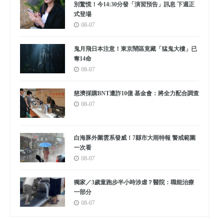
別驚慌！今14:30分發「演習預告」訊息 下週正
式登場
08-07
鬼月飛日本注意！東京鬧區竟藏「猛鬼大樓」已
奪14命
08-07
慈濟採購BNT遭詐10億 基金會：將全力配合調查
08-07
白海豚外圍雲系發威！7縣市大雨特報 警戒範圍
一次看
08-07
獨家／3歲童跑步半小時涉虐？醫院：職能治療
一部分
08-07