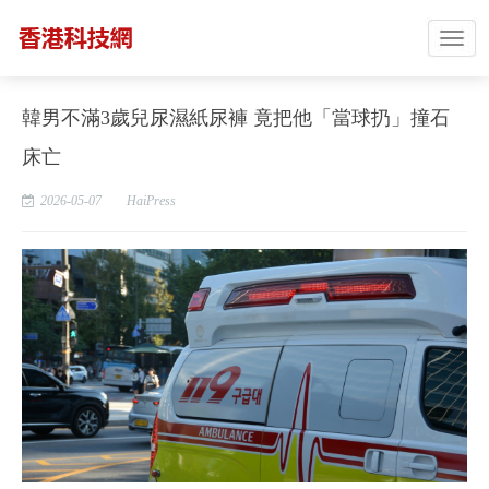
韓男不滿3歲兒尿濕紙尿褲 竟把他「當球扔」撞石
床亡
2026-05-07
HaiPress