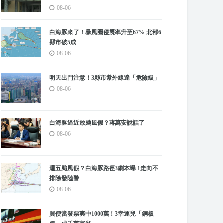
08-06
白海豚來了！暴風圈侵襲率升至67% 北部6
縣市破5成
08-06
明天出門注意！3縣市紫外線達「危險級」
08-06
白海豚逼近放颱風假？蔣萬安說話了
08-06
週五颱風假？白海豚路徑3劇本曝 1走向不
排除發陸警
08-06
買便當發票爽中1000萬！3幸運兒「銅板