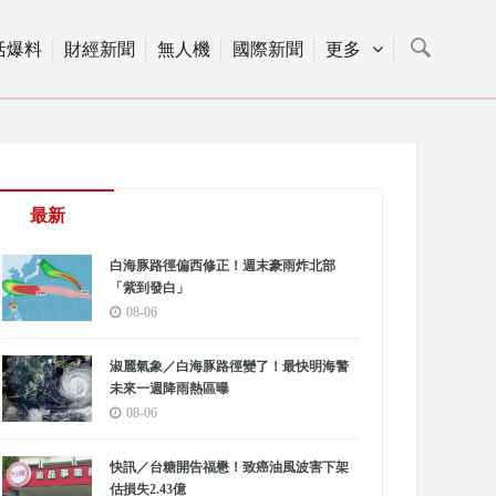
活爆料
財經新聞
無人機
國際新聞
更多
最新
白海豚路徑偏西修正！週末豪雨炸北部
「紫到發白」
08-06
淑麗氣象／白海豚路徑變了！最快明海警
未來一週降雨熱區曝
08-06
快訊／台糖開告福懋！致癌油風波害下架
估損失2.43億