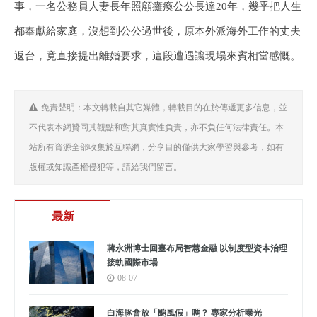
事，一名公務員人妻長年照顧癱瘓公公長達20年，幾乎把人生
都奉獻給家庭，沒想到公公過世後，原本外派海外工作的丈夫
返台，竟直接提出離婚要求，這段遭遇讓現場來賓相當感慨。
免責聲明：本文轉載自其它媒體，轉載目的在於傳遞更多信息，並
不代表本網贊同其觀點和對其真實性負責，亦不負任何法律責任。本
站所有資源全部收集於互聯網，分享目的僅供大家學習與參考，如有
版權或知識產權侵犯等，請給我們留言。
最新
蔣永洲博士回臺布局智慧金融 以制度型資本治理
接軌國際市場
08-07
白海豚會放「颱風假」嗎？ 專家分析曝光