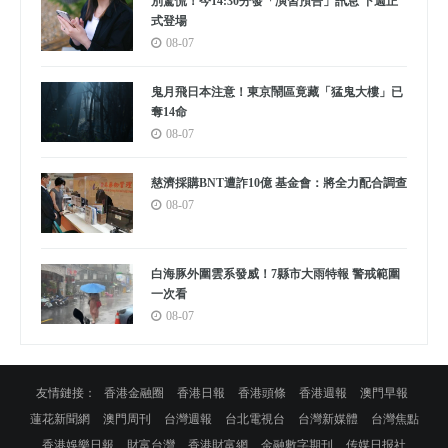
別驚慌！今14:30分發「演習預告」訊息 下週正
式登場
08-07
鬼月飛日本注意！東京鬧區竟藏「猛鬼大樓」已
奪14命
08-07
慈濟採購BNT遭詐10億 基金會：將全力配合調查
08-07
白海豚外圍雲系發威！7縣市大雨特報 警戒範圍
一次看
08-07
友情鏈接：
香港金融圈
香港日報
香港頭條
香港週報
澳門早報
蓮花新聞網
澳門周刊
台灣週報
台北電視台
台灣新媒體
台灣焦點
香港娛樂日報
財富台灣
香港財富網
金融數字期刊
传媒日报社