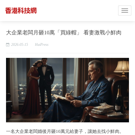
大企業老闆月砸10萬「買綠帽」 看妻激戰小鮮肉
2026-05-15
HaiPress
一名大企業老闆婚後月砸10萬元給妻子，讓她去找小鮮肉。