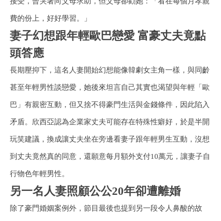
接受，曾哭著向父母求助，但父母卻勸她：「看在每個月孝親
費的份上，好好學習。」
妻子幻想跟年輕歐巴戀愛 富豪丈夫竟點
頭答應
長期壓抑下，這名人妻開始幻想能像韓劇女主角一樣，與同齡
甚至年輕男性談戀愛，她後來坦言自己其實也渴望與年輕「歐
巴」有親密互動，但又捨不得豪門生活與金錢條件，因此陷入
矛盾。欣西亞認為企業家丈夫可能存在特殊性癖好，於是半開
玩笑建議，換成讓丈夫坐在旁邊看妻子跟年輕男生互動，沒想
到丈夫竟然真的同意，還願意每月額外支付10萬元，讓妻子自
行物色年輕男性。
另一名人妻照顧公公20年卻遭離婚
除了豪門婚姻案例外，節目最後也提到另一段令人鼻酸的故