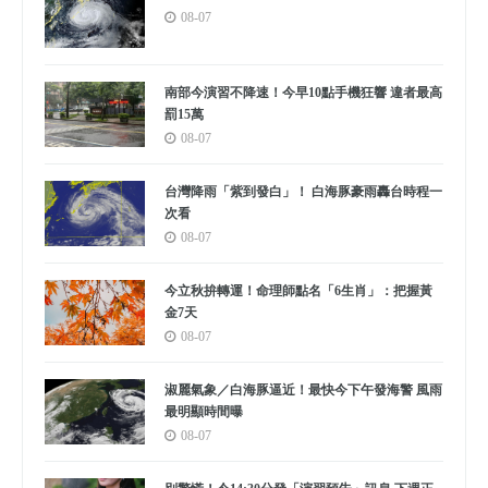
08-07
南部今演習不降速！今早10點手機狂響 違者最高
罰15萬
08-07
台灣降雨「紫到發白」！ 白海豚豪雨轟台時程一
次看
08-07
今立秋拚轉運！命理師點名「6生肖」：把握黃
金7天
08-07
淑麗氣象／白海豚逼近！最快今下午發海警 風雨
最明顯時間曝
08-07