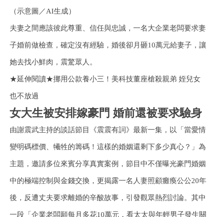
（示意圖／AI生成）
夫妻之間應該彼此尊重、信任與忠誠，一名大企業老闆要求妻
子婚前做檢查，確定沒有經驗，婚後卻月砸10萬元給妻子，讓
她去找小鮮肉，震驚眾人。
★延伸閱讀★挪用公款養小三！美科技董座槍殺親弟 姪兒女
也不放過
女大生被安排嫁豪門 婚前還被要求驗身
由謝震武主持的談話節目《震震有詞》最新一集，以「當愛情
變明碼標價、犧牲的籌碼！這樣的婚姻還剩下多少真心？」為
主題，邀請多位來賓分享真實案例，節目中不僅曝光豪門婚姻
中的極端控制與金錢交換，更揭露一名人妻照顧癱瘓公公20年
後，反遭丈夫要求離婚的辛酸故事，引發觀眾熱烈討論。其中
一段「企業老闆願每月多花10萬元，看太太與年輕男子發生關