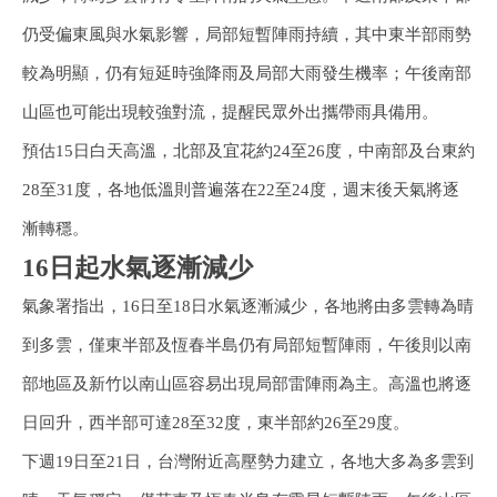
仍受偏東風與水氣影響，局部短暫陣雨持續，其中東半部雨勢
較為明顯，仍有短延時強降雨及局部大雨發生機率；午後南部
山區也可能出現較強對流，提醒民眾外出攜帶雨具備用。
預估15日白天高溫，北部及宜花約24至26度，中南部及台東約
28至31度，各地低溫則普遍落在22至24度，週末後天氣將逐
漸轉穩。
16日起水氣逐漸減少
氣象署指出，16日至18日水氣逐漸減少，各地將由多雲轉為晴
到多雲，僅東半部及恆春半島仍有局部短暫陣雨，午後則以南
部地區及新竹以南山區容易出現局部雷陣雨為主。高溫也將逐
日回升，西半部可達28至32度，東半部約26至29度。
下週19日至21日，台灣附近高壓勢力建立，各地大多為多雲到