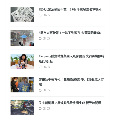
花60元加油抱回千萬！5-6月千萬發票名單曝光
08-05
8縣市大雨特報！一路下到深夜 大雷雨開轟4地
08-05
Coupang酷澎精選美國人氣保健品 火箭跨境限時
最低6折起
08-05
苦茶油中招再+1！致癌物超標3倍、131瓶流入市
場
08-05
又有新颱風？昌鴻颱風最快明生成 變天時間曝
08-05