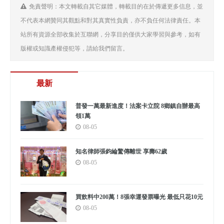
免責聲明：本文轉載自其它媒體，轉載目的在於傳遞更多信息，並
不代表本網贊同其觀點和對其真實性負責，亦不負任何法律責任。本
站所有資源全部收集於互聯網，分享目的僅供大家學習與參考，如有
版權或知識產權侵犯等，請給我們留言。
最新
普發一萬最新進度！法案卡立院 8鄉鎮自辦最高
領1萬
08-05
知名律師張鈞綸驚傳離世 享壽62歲
08-05
買飲料中200萬！8張幸運發票曝光 最低只花10元
08-05