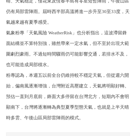
晴、天氣穩定，僅花東及恆春半島有零星短暫陣雨，午後山區
仍有局部雷陣雨。屆時西半部高溫將進一步升至30至33度，天
氣越來越有夏季感受。
氣象粉專「天氣風險 WeatherRisk」也分析指出，這波滯留鋒
面結構並不算特別強，雖然帶來一定水氣，但不至於出現大範
圍劇烈豪雨。不過短時間驟雨仍可能影響交通，若排水不及，
也可能造成局部積水。
粉專認為，本週五以前全台仍維持較不穩定天氣，但從週六開
始，偏南風逐漸增強，台灣附近高壓建立，天氣將明顯好轉。
預估一直到月底前，鋒面大多停留在台灣北方，短期內不會明
顯南下，台灣將逐漸轉為典型夏季型態天氣，也就是上半天晴
時多雲、午後山區局部雷陣雨的模式。