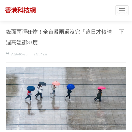
鋒面雨彈狂炸！全台暴雨還沒完「這日才轉晴」 下
週高溫衝33度
2026-05-15
HaiPress