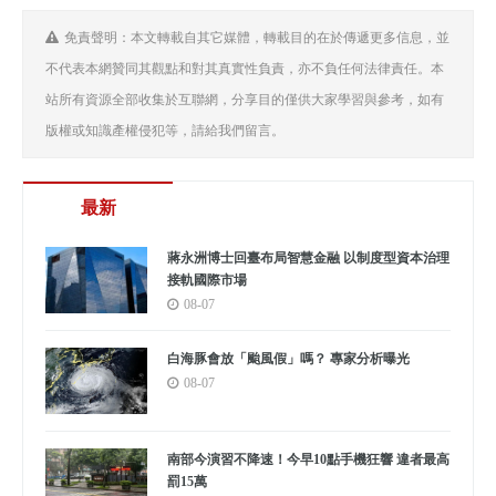
免責聲明：本文轉載自其它媒體，轉載目的在於傳遞更多信息，並
不代表本網贊同其觀點和對其真實性負責，亦不負任何法律責任。本
站所有資源全部收集於互聯網，分享目的僅供大家學習與參考，如有
版權或知識產權侵犯等，請給我們留言。
最新
蔣永洲博士回臺布局智慧金融 以制度型資本治理
接軌國際市場
08-07
白海豚會放「颱風假」嗎？ 專家分析曝光
08-07
南部今演習不降速！今早10點手機狂響 違者最高
罰15萬