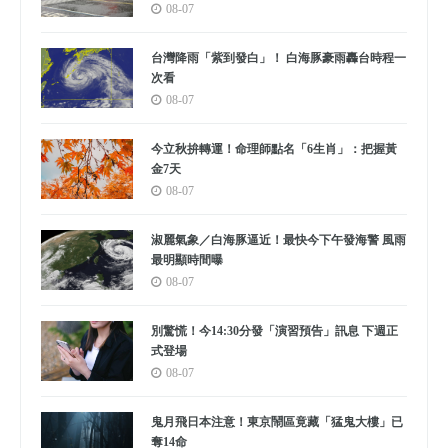
08-07
台灣降雨「紫到發白」！ 白海豚豪雨轟台時程一
次看
08-07
今立秋拚轉運！命理師點名「6生肖」：把握黃
金7天
08-07
淑麗氣象／白海豚逼近！最快今下午發海警 風雨
最明顯時間曝
08-07
別驚慌！今14:30分發「演習預告」訊息 下週正
式登場
08-07
鬼月飛日本注意！東京鬧區竟藏「猛鬼大樓」已
奪14命