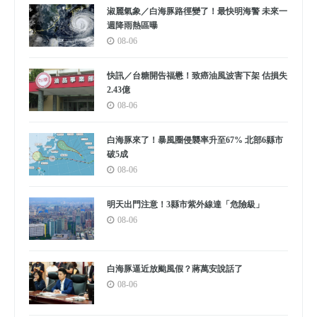
淑麗氣象／白海豚路徑變了！最快明海警 未來一
週降雨熱區曝
08-06
快訊／台糖開告福懋！致癌油風波害下架 估損失
2.43億
08-06
白海豚來了！暴風圈侵襲率升至67% 北部6縣市
破5成
08-06
明天出門注意！3縣市紫外線達「危險級」
08-06
白海豚逼近放颱風假？蔣萬安說話了
08-06