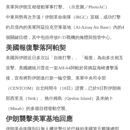
美軍與伊朗互相發動軍事打擊。（示意圖／PhotoAC）
中東局勢再次升溫！伊朗革命衛隊（IRGC）宣稱，成功打擊
約旦境內的美軍阿茲拉克空軍基地（Al-Azraq Air Base）內的4
個關鍵目標，其中包括停放F-35戰機的掩體與指管中心。
美國報復擊落阿帕契
美國與伊朗近日多次以「自衛打擊」、「報復」為由多次相互
攻擊。美國總統川普在一架AH-64阿帕於荷姆茲海峽遭擊落
後，宣布將對伊朗進行新一輪空襲。美軍中央司令部
（CENTCOM）台北時間今（10日）證實，已於9日對伊朗南
部西里克（Sirik）、格什姆島（Qeshm Island）及米納卜
（Minab）的多個目標發動空襲。
伊朗襲擊美軍基地回應
伊朗革命衛隊則以無人機攻擊位於巴林的美國第五艦隊總部、