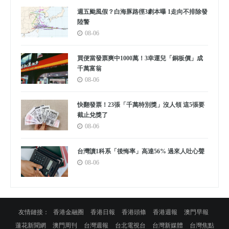
週五颱風假？白海豚路徑3劇本曝 1走向不排除發
陸警
08-06
買便當發票爽中1000萬！3幸運兒「銅板價」成
千萬富翁
08-06
快翻發票！23張「千萬特別獎」沒人領 這5張要
截止兌獎了
08-06
台灣讀1科系「後悔率」高達56% 過來人吐心聲
08-06
友情鏈接：
香港金融圈
香港日報
香港頭條
香港週報
澳門早報
蓮花新聞網
澳門周刊
台灣週報
台北電視台
台灣新媒體
台灣焦點