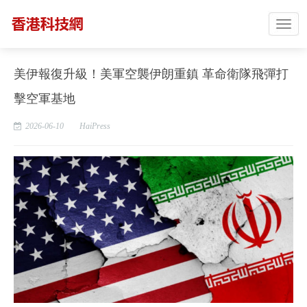
美伊報復升級！美軍空襲伊朗重鎮 革命衛隊飛彈打
擊空軍基地
2026-06-10
HaiPress