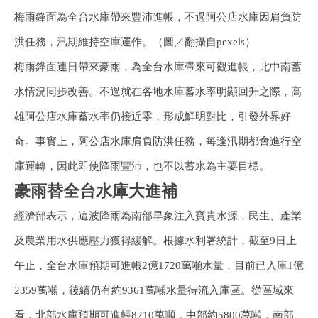
梅雨鋒面為全台水庫帶來豐沛進帳，不過阿公店水庫因肩負防
洪任務，汛期維持空庫運作。（圖／翻攝自pexels）
梅雨鋒面連日帶來豪雨，為全台水庫帶來可觀進帳，北中南蓄
水情況同步改善。不過就在各地水庫蓄水率明顯回升之際，高
雄阿公店水庫蓄水率仍接近零，形成鮮明對比，引發外界好
奇。事實上，阿公店水庫肩負防洪任務，每逢汛期都會進行空
庫運轉，因此即使降雨豐沛，也不以蓄水為主要目標。
豪雨替全台水庫大進補
經濟部表示，這波降雨為南部旱象注入寶貴水源，民生、產業
及農業用水供應壓力獲得緩解。根據水利署統計，截至9日上
午止，全台水庫預期可進帳2億1720萬噸水量，目前已入庫1億
2359萬噸，後續仍有約9361萬噸水量待流入庫區。從區域來
看，北部水庫預期可進帳8210萬噸，中部約5800萬噸，南部