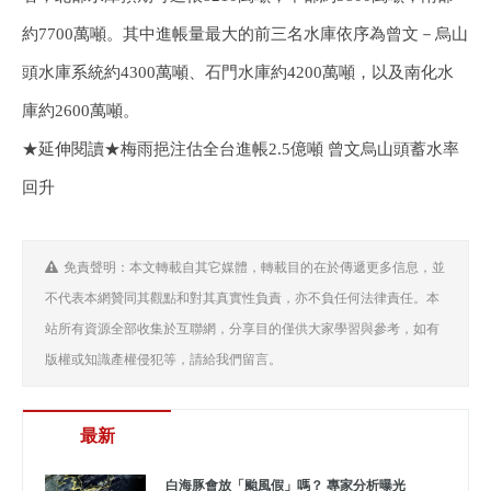
約7700萬噸。其中進帳量最大的前三名水庫依序為曾文－烏山
頭水庫系統約4300萬噸、石門水庫約4200萬噸，以及南化水
庫約2600萬噸。
★延伸閱讀★梅雨挹注估全台進帳2.5億噸 曾文烏山頭蓄水率
回升
免責聲明：本文轉載自其它媒體，轉載目的在於傳遞更多信息，並
不代表本網贊同其觀點和對其真實性負責，亦不負任何法律責任。本
站所有資源全部收集於互聯網，分享目的僅供大家學習與參考，如有
版權或知識產權侵犯等，請給我們留言。
最新
白海豚會放「颱風假」嗎？ 專家分析曝光