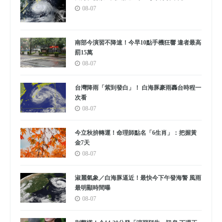
08-07
南部今演習不降速！今早10點手機狂響 違者最高
罰15萬
08-07
台灣降雨「紫到發白」！ 白海豚豪雨轟台時程一
次看
08-07
今立秋拚轉運！命理師點名「6生肖」：把握黃
金7天
08-07
淑麗氣象／白海豚逼近！最快今下午發海警 風雨
最明顯時間曝
08-07