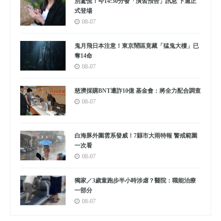
別驚慌！今14:30分發「演習預告」訊息 下週正
式登場
08-07
鬼月飛日本注意！東京鬧區竟藏「猛鬼大樓」已
奪14命
08-07
慈濟採購BNT遭詐10億 基金會：將全力配合調查
08-07
白海豚外圍雲系發威！7縣市大雨特報 警戒範圍
一次看
08-07
獨家／3歲童跑步半小時涉虐？醫院：職能治療
一部分
08-07