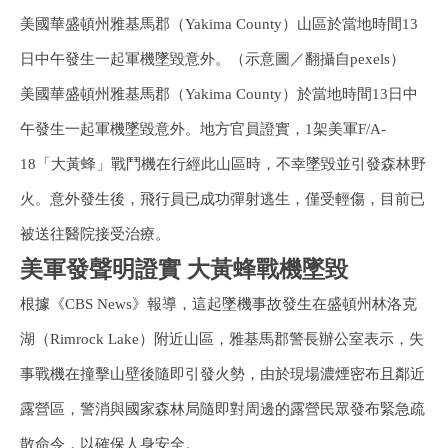
美國華盛頓州雅基馬郡（Yakima County）山區於當地時間13
日中午發生一起軍機墜毀意外。（示意圖／翻攝自pexels）
美國華盛頓州雅基馬郡（Yakima County）於當地時間13日中
午發生一起軍機墜毀意外。地方官員證實，1架美軍F/A-
18「大黃蜂」戰鬥機在行經此山區時，不幸墜毀並引發森林野
火。意外發生後，飛行員已成功彈射逃生，僅受輕傷，目前已
被送往醫院接受治療。
美軍發聲明證實 大黃蜂戰機墜毀
根據《CBS News》報導，這起墜機事故發生在盛頓州林洛克
湖（Rimrock Lake）附近山區，雅基馬郡警長辦公室表示，失
事戰機在撞擊山壁後隨即引發火勢，由於現場濃煙密布且鄰近
露營區，警消與國家森林局隨即對周邊的露營民眾發布緊急疏
散命令，以確保人身安全。