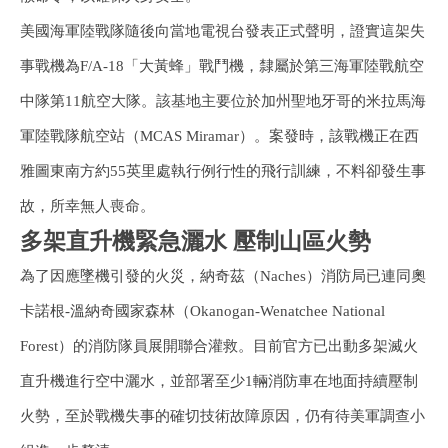
美國海軍陸戰隊隨後向當地電視台發表正式聲明，證實這架失
事戰機為F/A-18「大黃蜂」戰鬥機，隸屬於第三海軍陸戰航空
中隊第11航空大隊。該基地主要位於加州聖地牙哥的米拉馬海
軍陸戰隊航空站（MCAS Miramar）。案發時，該戰機正在西
雅圖東南方約55英里處執行例行性的飛行訓練，不料卻發生事
故，所幸無人喪命。
多架直升機緊急灑水 壓制山區火勢
為了因應墜機引發的火災，納奇茲（Naches）消防局已連同奧
卡諾根-溫納奇國家森林（Okanogan-Wenatchee National
Forest）的消防隊員展開聯合灌救。目前官方已出動多架滅火
直升機進行空中灑水，並部署至少1輛消防車在地面持續壓制
火勢，至於戰機失事的確切技術故障原因，仍有待美軍調查小