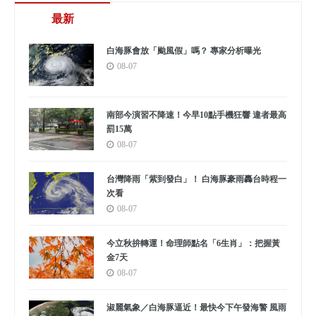
最新
白海豚會放「颱風假」嗎？ 專家分析曝光
08-07
南部今演習不降速！今早10點手機狂響 違者最高
罰15萬
08-07
台灣降雨「紫到發白」！ 白海豚豪雨轟台時程一
次看
08-07
今立秋拚轉運！命理師點名「6生肖」：把握黃
金7天
08-07
淑麗氣象／白海豚逼近！最快今下午發海警 風雨