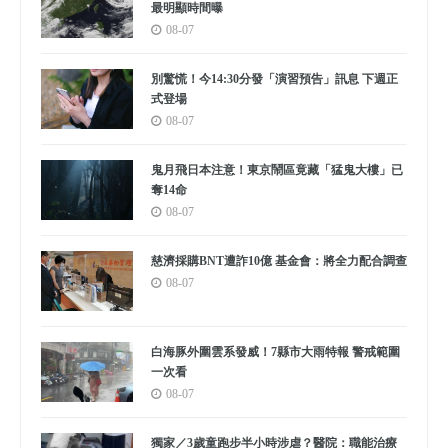
最明顯時間曝
08-07
別驚慌！今14:30分發「演習預告」訊息 下週正
式登場
08-07
鬼月飛日本注意！東京鬧區竟藏「猛鬼大樓」已
奪14命
08-07
慈濟採購BNT遭詐10億 基金會：將全力配合調查
08-07
白海豚外圍雲系發威！7縣市大雨特報 警戒範圍
一次看
08-07
獨家／3歲童跑步半小時涉虐？醫院：職能治療