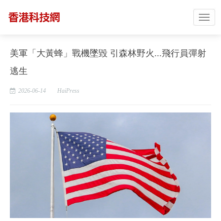
美軍「大黃蜂」戰機墜毀 引森林野火...飛行員彈射
逃生
2026-06-14
HaiPress