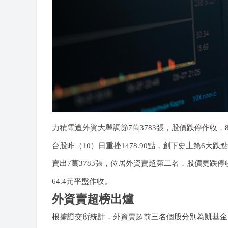
力積電遭外資大舉調節7萬3783張，股價跌停作收，8個
台股昨（10）日重挫1478.90點，創下史上第6大
賣出7萬3783張，位居外資賣超第二名，股價更跌停
64.4元平盤作收。
外資賣超榜出爐
根據證交所統計，外資賣超前三名個股分別為凱基金（288