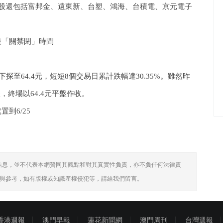
的個股還包括富邦金、遠東新、台塑、鴻海、台積電、京元電子
股「關禁閉」時間
探至64.4元，短短8個交易日累計跌幅達30.35%。雖然昨
，終場以64.4元平盤作收。
到6/25
信息，並不代表本網贊同其觀點和對其真實性負責，亦不負任何法律責
與參考，如有版權或知識產權侵犯等，請給我們留言。
香港週報
澳門早報
蓮花新聞網
澳門周刊
台灣週報