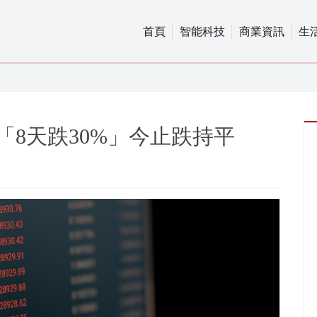
首頁
智能科技
商業資訊
生
「8天跌30%」今止跌持平