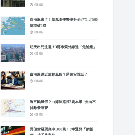
08-06
白海豚來了！暴風圈侵襲率升至67% 北部6
縣市破5成
08-06
明天出門注意！3縣市紫外線達「危險級」
08-06
白海豚逼近放颱風假？蔣萬安說話了
08-06
週五颱風假？白海豚路徑3劇本曝 1走向不
排除發陸警
08-06
買便當發票爽中1000萬！3幸運兒「銅板