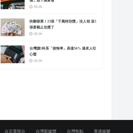
價」成千萬富翁
08-06
快翻發票！23張「千萬特別獎」沒人領 這5
張要截止兌獎了
08-06
台灣讀1科系「後悔率」高達56% 過來人吐
心聲
08-06
台北電視台
台灣新媒體
台灣焦點
香港娛樂