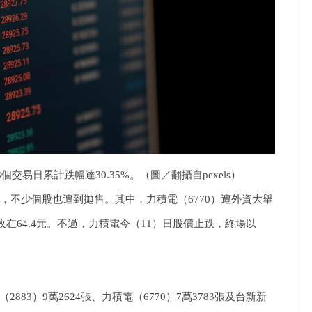
交易日累計跌幅達30.35%。（圖／翻攝自pexels）
跌點，不少個股也遭到拋售。其中，力積電（6770）遭外資大舉
收在64.4元。不過，力積電今（11）日股價止跌，終場以
3）9萬2624張、力積電（6770）7萬3783張及台新新