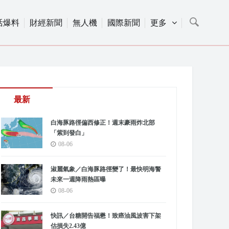
活爆料
財經新聞
無人機
國際新聞
更多
最新
白海豚路徑偏西修正！週末豪雨炸北部
「紫到發白」
08-06
淑麗氣象／白海豚路徑變了！最快明海警
未來一週降雨熱區曝
08-06
快訊／台糖開告福懋！致癌油風波害下架
估損失2.43億