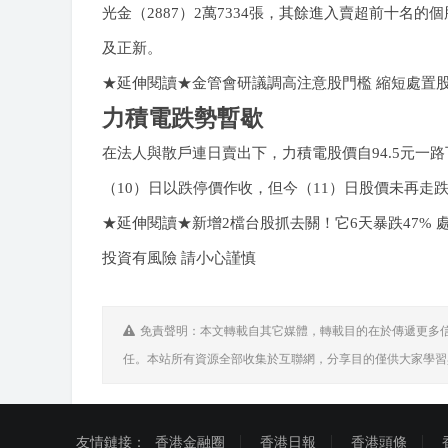
光金（2887）2萬7334張，其餘進入賣超前十名
及正新。
★延伸閱讀★金管會研議調高注意股門檻 縮短處置
力積電跌勢暫歇
在法人與散戶連日賣出下，力積電股價自94.5元一路下
（10）日以跌停價作收，但今（11）日股價未再走跌
★延伸閱讀★新增2檔台股抓去關！它6天暴跌47% 處置
投資有風險 請小心謹慎
免責聲明：本文轉載自其它媒體，轉載目的在於傳遞更多
任。本站所有資源全部收集於互聯網，分享目的僅供大家學習
友情鏈接：
香港金融圈
香港日報
香港頭條