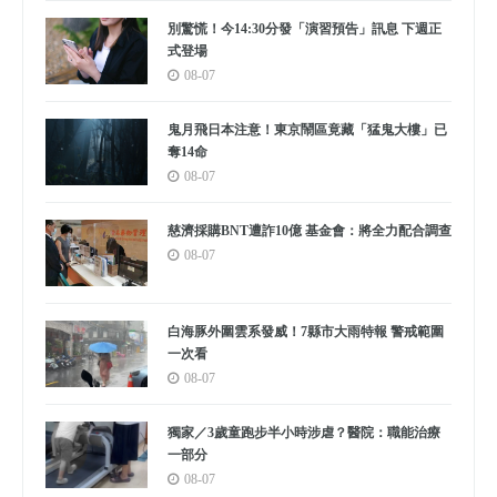
別驚慌！今14:30分發「演習預告」訊息 下週正
式登場
08-07
鬼月飛日本注意！東京鬧區竟藏「猛鬼大樓」已
奪14命
08-07
慈濟採購BNT遭詐10億 基金會：將全力配合調查
08-07
白海豚外圍雲系發威！7縣市大雨特報 警戒範圍
一次看
08-07
獨家／3歲童跑步半小時涉虐？醫院：職能治療
一部分
08-07