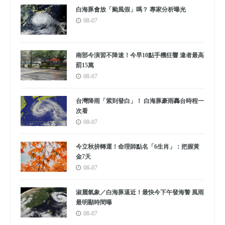
白海豚會放「颱風假」嗎？ 專家分析曝光
08-07
南部今演習不降速！今早10點手機狂響 違者最高
罰15萬
08-07
台灣降雨「紫到發白」！ 白海豚豪雨轟台時程一
次看
08-07
今立秋拚轉運！命理師點名「6生肖」：把握黃
金7天
08-07
淑麗氣象／白海豚逼近！最快今下午發海警 風雨
最明顯時間曝
08-07